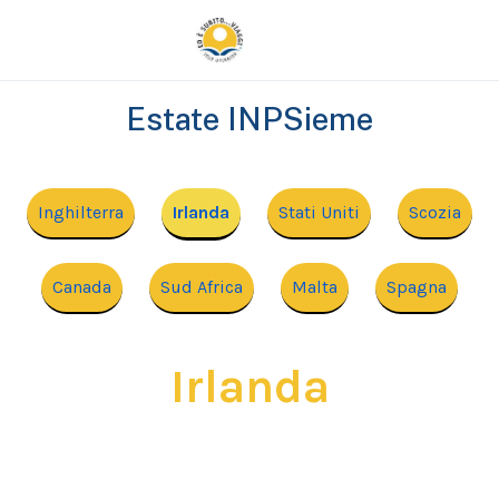
Estate INPSieme
Inghilterra
Irlanda
Stati Uniti
Scozia
Canada
Sud Africa
Malta
Spagna
Irlanda