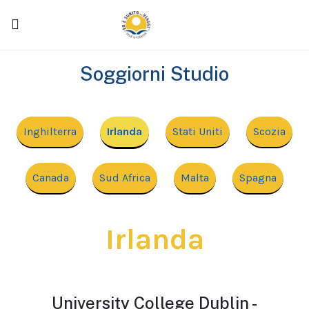
Soggiorni Studio
Inghilterra
Irlanda
Stati Uniti
Scozia
Canada
Sud Africa
Malta
Spagna
Irlanda
University College Dublin -