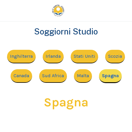
Soggiorni Studio
Inghilterra
Irlanda
Stati Uniti
Scozia
Canada
Sud Africa
Malta
Spagna
Spagna